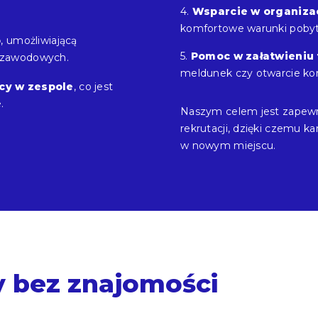
Wsparcie w organiza
komfortowe warunki poby
o
, umożliwiającą
Pomoc w załatwieniu 
i zawodowych.
meldunek czy otwarcie k
acy w zespole
, co jest
.
Naszym celem jest zapew
rekrutacji, dzięki czemu 
w nowym miejscu.
y bez znajomości