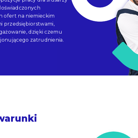
 doświadczonych
h ofert na niemieckim
 przedsiębiorstwami,
ngażowanie, dzięki czemu
cjonującego zatrudnienia.
 warunki