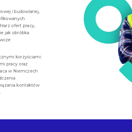
owej i budowlanej,
lifikowanych
larz ofert pracy,
ie jak obróbka
awcze
icznymi korzyściami:
i pracy oraz
Praca w Niemczech
dczenia
iązania kontaktów
.