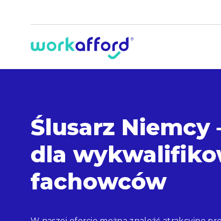
Ślusarz Niemcy 
dla wykwalifik
fachowców
W naszej ofercie można znaleźć atrakcyjne pro