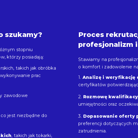
go szukamy?
Proces rekrutacj
profesjonalizm i
 różnym stopniu
w, którzy posiadają:
Stawiamy na profesjonalizm
o komfort i zadowolenie n
rskich, takich jak obróbka
y wykonywanie prac
Analizę i weryfikacj
certyfikatów potwierdzają
sy zawodowe
Rozmowę kwalifikacy
umiejętności oraz oczekiw
, co jest niezbędne do
Dopasowanie oferty 
preferencji dotyczących m
zatrudnienia.
skich
, takich jak tokarki,