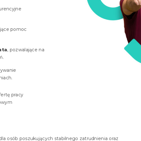
urencyjne
ujące pomoc
ata
, pozwalające na
ń.
bywanie
niach.
ertę pracy
dowym
dla osób poszukujących stabilnego zatrudnienia oraz