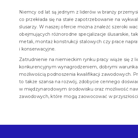
Niemcy od lat są jednym z liderów w branży przemysł
co przekłada się na stałe zapotrzebowanie na wykwa
ślusarzy. W naszej ofercie można znaleźć szeroki wach
obejmujących różnorodne specjalizacje ślusarskie, tak
metali, montaż konstrukcji stalowych czy prace napr
i konserwacyjne.
Zatrudnienie na niemieckim rynku pracy wiąże się z l
konkurencyjnym wynagrodzeniem, dobrymi warunkam
możliwością podnoszenia kwalifikacji zawodowych. 
to także szansa na rozwój, zdobycie cennego doświa
w międzynarodowym środowisku oraz możliwość naw
zawodowych, które mogą zaowocować w przyszłości