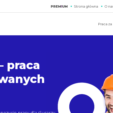
PREM
!
UM
Strona główna
O na
Praca za
– praca
owanych
pozycje pracy dla ślusarzy