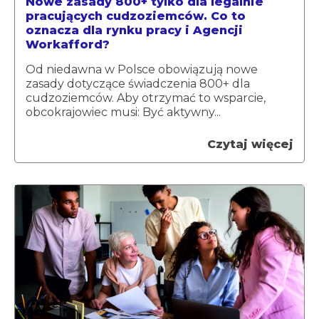
Nowe zasady 800+ tylko dla legalnie
pracujących cudzoziemców. Co to
oznacza dla rynku pracy i Agencji
Workafford?
Od niedawna w Polsce obowiązują nowe
zasady dotyczące świadczenia 800+ dla
cudzoziemców. Aby otrzymać to wsparcie,
obcokrajowiec musi: Być aktywny...
Czytaj więcej