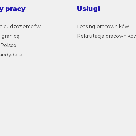
y pracy
Usługi
la cudzoziemców
Leasing pracowników
 granicą
Rekrutacja pracownikó
 Polsce
kandydata