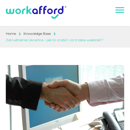
Home
Knowledge Base
Zatrudnienie Ukraińca – jak to zrobić i co trzeba wiedzieć?